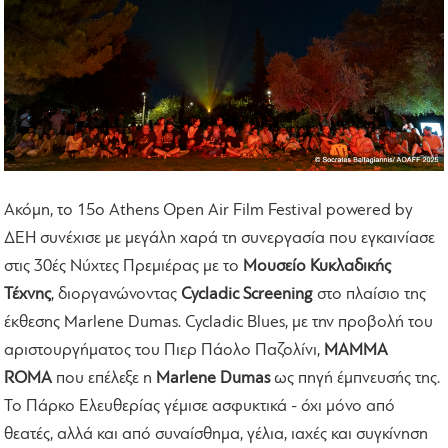
Ακόμη, το 15ο Athens Open Air Film Festival powered by
ΔΕΗ συνέχισε με μεγάλη χαρά τη συνεργασία που εγκαινίασε
στις 30ές Νύχτες Πρεμιέρας με το
Μουσείο Κυκλαδικής
Τέχνης
, διοργανώνοντας
Cycladic Screening
στο πλαίσιο της
έκθεσης Marlene Dumas. Cycladic Blues, με την προβολή του
αριστουργήματος του Πιερ Πάολο Παζολίνι,
MAMMA
ROMA
που επέλεξε η
Marlene Dumas
ως πηγή έμπνευσής της.
Το Πάρκο Ελευθερίας γέμισε ασφυκτικά - όχι μόνο από
θεατές, αλλά και από συναίσθημα, γέλια, ιαχές και συγκίνηση