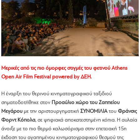
Μερικές από τις πιο όμορφες στιγμές του φετινού Athens
Open Air Film Festival powered by ΔΕΗ.
Η έναρξη του θερινού κινηματογραφικού ταξιδιού
σηματοδοτήθηκε στον
Προαύλιο χώρο του Ζαππείου
Μεγάρου
με την αριστουργηματική
ΣΥΝΟΜΙΛΙΑ
του
Φράνσις
Φορντ Κόπολα
, σε ψηφιακά αποκατεστημένη κόπια. Η αυλαία
άνοιξε με το πιο θερμό καλωσόρισμα στην επετειακή 15η
έκδοση του αγαπημένου κινηματογραφικού θεσμού της