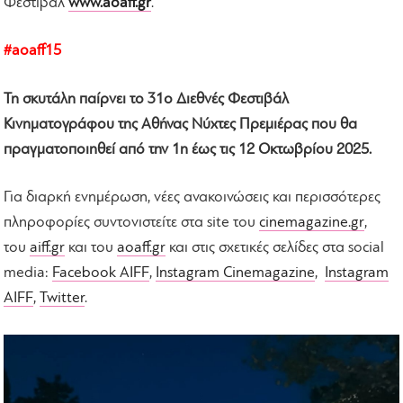
Φεστιβάλ
www.aoaff.gr
.
#aoaff15
Τη σκυτάλη παίρνει το 31ο Διεθνές Φεστιβάλ
Κινηματογράφου της Αθήνας Νύχτες Πρεμιέρας που θα
πραγματοποιηθεί από την 1η έως τις 12 Οκτωβρίου 2025.
Για διαρκή ενημέρωση, νέες ανακοινώσεις και περισσότερες
πληροφορίες συντονιστείτε στα site του
cinemagazine.gr
,
του
aiff.gr
και του
aoaff.gr
και στις σχετικές σελίδες στα social
media:
Facebook AIFF
,
Instagram Cinemagazine
,
Instagram
AIFF
,
Twitter
.