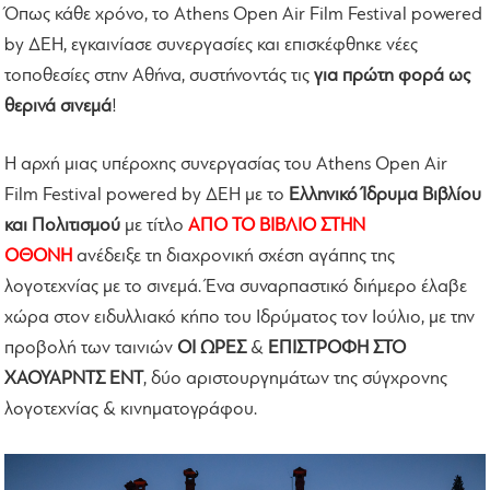
Όπως κάθε χρόνο, το Athens Open Air Film Festival powered
by ΔΕΗ, εγκαινίασε συνεργασίες και επισκέφθηκε νέες
τοποθεσίες στην Αθήνα, συστήνοντάς τις
για πρώτη φορά ως
θερινά σινεμά
!
Η αρχή μιας υπέροχης συνεργασίας του Athens Open Air
Film Festival powered by ΔΕΗ με το
Ελληνικό Ίδρυμα Βιβλίου
και Πολιτισμού
με τίτλο
ΑΠΟ ΤΟ ΒΙΒΛΙΟ ΣΤΗΝ
ΟΘΟΝΗ
ανέδειξε τη διαχρονική σχέση αγάπης της
λογοτεχνίας με το σινεμά. Ένα συναρπαστικό διήμερο έλαβε
χώρα στον ειδυλλιακό κήπο του Ιδρύματος τον Ιούλιο, με την
προβολή των ταινιών
ΟΙ ΩΡΕΣ
&
ΕΠΙΣΤΡΟΦΗ ΣΤΟ
ΧΑΟΥΑΡΝΤΣ ΕΝΤ
, δύο αριστουργημάτων της σύγχρονης
λογοτεχνίας & κινηματογράφου.