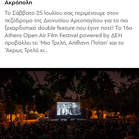
Ακρόπολη
Το Σάββατο 25 Ιουλίου σας περιμένουμε στον
πεζόδρομο της Διονυσίου Αρεοπαγίτου για το πιο
ξεκαρδιστικό double feature που έγινε ποτέ! Το 16ο
Athens Open Air Film Festival powered by ΔΕΗ
προβάλλει το 'Μια Τρελή, Απίθανη Πτήση' και το
'Άκρως Τρελό κι...