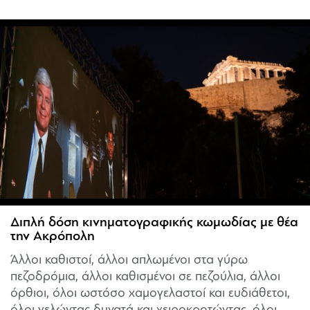
Διπλή δόση κινηματογραφικής κωμωδίας με θέα
την Ακρόπολη
Άλλοι καθιστοί, άλλοι απλωμένοι στα γύρω
πεζοδρόμια, άλλοι καθισμένοι σε πεζούλια, άλλοι
όρθιοι, όλοι ωστόσο χαμογελαστοί και ευδιάθετοι,