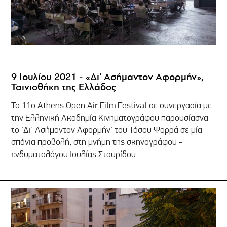
9 Ιουλίου 2021 - «Δι' Ασήμαντον Αφορμήν»,
Ταινιοθήκη της Ελλάδος
Το 11ο Athens Open Air Film Festival σε συνεργασία με
την Ελληνική Ακαδημία Κινηματογράφου παρουσίασνα
το 'Δι' Aσήμαντον Aφορμήν' του Τάσου Ψαρρά σε μία
σπάνια προβολή, στη μνήμη της σκηνογράφου -
ενδυματολόγου Ιουλίας Σταυρίδου.