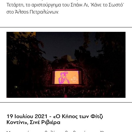
Τετάρτη, το αριστούργημα του Σπάικ Λι, 'Κάνε το Σωστό'
στο Άλσος Πετραλώνων.
19 Ιουλίου 2021 - «Ο Κήπος των Φίτζι
Κοντίνι», Σινέ Ριβιέρα