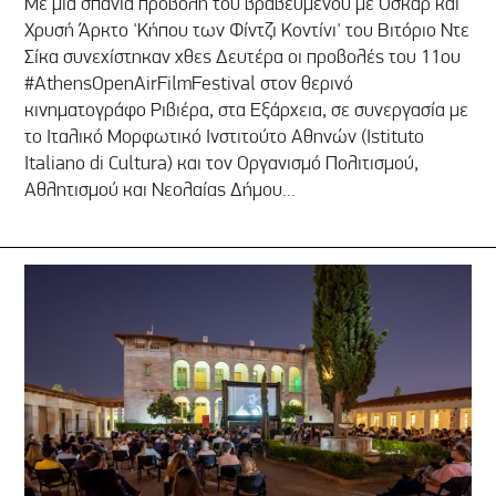
Με μια σπάνια προβολή του βραβευμένου με Όσκαρ και
Χρυσή Άρκτο 'Κήπου των Φίντζι Κοντίνι' του Βιτόριο Ντε
Σίκα συνεχίστηκαν χθες Δευτέρα οι προβολές του 11ου
#AthensOpenAirFilmFestival στον θερινό
κινηματογράφο Ριβιέρα, στα Εξάρχεια, σε συνεργασία με
το Ιταλικό Μορφωτικό Ινστιτούτο Αθηνών (Istituto
Italiano di Cultura) και τον Οργανισμό Πολιτισμού,
Αθλητισμού και Νεολαίας Δήμου...