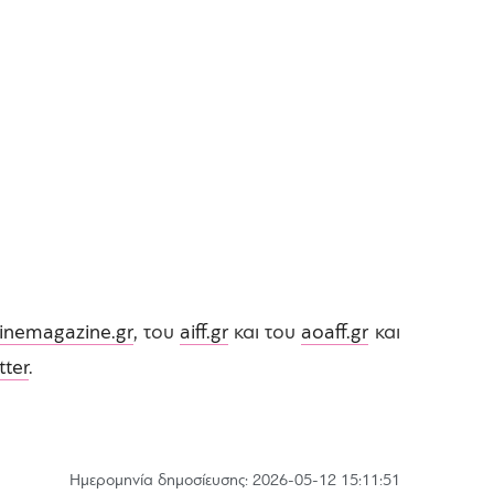
inemagazine.gr
, του
aiff.gr
και του
aoaff.gr
και
tter
.
Hμερομηνία δημοσίευσης: 2026-05-12 15:11:51