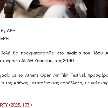
 by ΔΕΗ
ΘΕΡΗ
ροβολή θα πραγματοποιηθεί στο
πλαίσιο του 16ου A
ηματογράφο
ΑΙΓΛΗ Ζαππείου
, στις
20.30
.
γασία με το Athens Open Air Film Festival, προσφέρ
εία της Αθήνας, μετατρέποντας παράλληλα, τις καλοκαιρι
Y (2025, 103’)