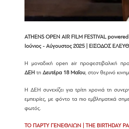
ATHENS OPEN AIR FILM FESTIVAL powered
Ιούνιος - Αύγουστος 2025 | ΕΙΣΟΔΟΣ ΕΛΕΥ
Η μοναδική open air προφεστιβαλική π
ΔΕΗ
τη
Δευτέρα 18 Μαΐου
, στον θερινό κιν
Η ΔΕΗ συνεχίζει για τρίτη χρονιά τη συνερ
εμπειρίες, με φόντο τα πιο εμβληματικά σημ
φωτός.
ТО ПАРТY ΓΕΝΕΘΛΙΩΝ | THE BIRTHDAY PART