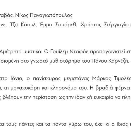
ναβάς, Νίκος Παναγιωτόπουλος
ε, Τζο Κόουλ, Έμμα Σουάρεθ, Χρήστος Στέργιογλου
 Αμέτρητα μυστικά. Ο Γουίλεμ Νταφόε πρωταγωνιστεί 
βασισμένη στο γνωστό μυθιστόρημα του Πάνου Καρνέζη.
στο Ιόνιο, ο πανίσχυρος μεγιστάνας Μάρκος Τιμολέo
α, τη μοναχοκόρη και κληρονόμο του. Η βραδιά φέρνει
 βλέπουν την περίσταση ως την ιδανική ευκαιρία να π
α τους πάντες και τα πάντα γύρω του, έχει κι ο ίδιο