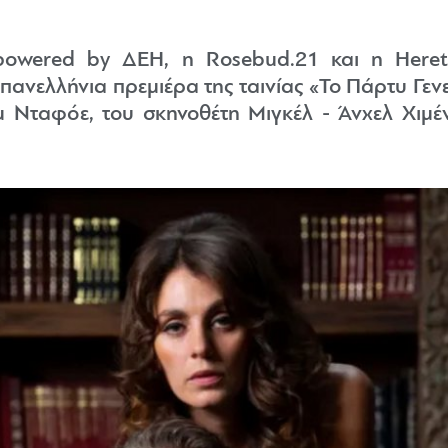
 powered by ΔΕΗ, η Rosebud.21 και η Here
πανελλήνια πρεμιέρα της ταινίας «Το Πάρτυ Γεν
 Νταφόε, του σκηνοθέτη Μιγκέλ - Άνχελ Χιμέ